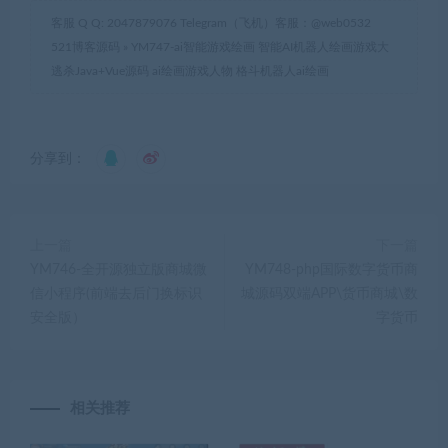
客服 Q Q: 2047879076 Telegram（飞机）客服：@web0532
521博客源码
»
YM747-ai智能游戏绘画 智能AI机器人绘画游戏大
逃杀Java+Vue源码 ai绘画游戏人物 格斗机器人ai绘画
分享到：
上一篇
下一篇
YM746-全开源独立版商城微
YM748-php国际数字货币商
信小程序(前端去后门换标识
城源码双端APP\货币商城\数
安全版）
字货币
相关推荐