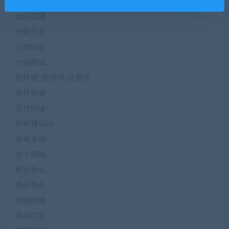
公众号|小程序
出行交通
分类信息
分类回收
分销商城
区块链-虚拟币-交易所
医疗保健
医疗陪诊
即时通讯im
双规直销
发卡商城
商会协会
商会协会
商城购物
商城门店