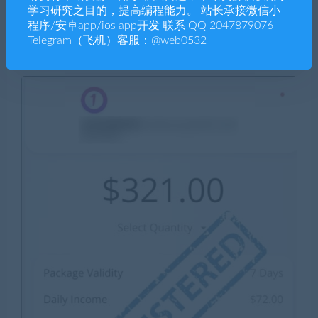
学习研究之目的，提高编程能力。 站长承接微信小
程序/安卓app/ios app开发 联系 QQ 2047879076
Telegram（飞机）客服：@web0532