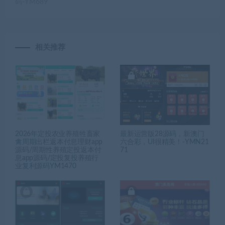
码-YM689
相关推荐
2026年定投农业养殖牲畜家
最新运营版28源码，新澳门
禽周期出栏返本付息理财app
六合彩，UI很精美！-YMN21
源码/周期性养殖定投返本付
71
息app源码/定投复投养殖行
业复利源码YM1470