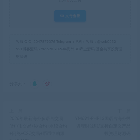
已有
0
人支付
支付查看
客服 Q Q: 2047879076 Telegram（飞机）客服：@web0532
521博客源码
»
YM690-2026年海外BD产业源码-基金共享投资理
财源码
分享到：
上一篇
下一篇
2026年最新海外多语言交易
YM691-PHP13国语言海外投
所币币交易+秒合约+永续合约
资理财源码/支持自定义产品
+闪兑+C2C交易+币币申购源
投资理财源码