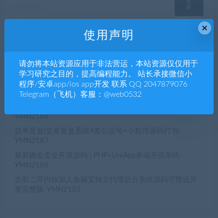
搜
索
×
使用声明
近期文章
请勿将本站资源应用于非法营运，本站资源仅仅用于
【公众号生鲜商城/小程序生鲜商城】h5生鲜商城公众号
学习研究之目的，提高编程能力。 站长承接微信小
+生鲜商城小程序+h5三端合一YM2189
程序/安卓app/ios app开发 联系 QQ 2047879076
Telegram（飞机）客服：@web0532
全开源VUE+PHP多语言海外空降相亲任务系统源码，海外
空降约炮、同城约炮源码，一对一同城交友源码-
YMN2188
脱单盲盒|交友盲盒系统4套公众号+小程序源码打包-
YMN2187
最新砸金蛋全开源源码 | PHP+UniApp多端开源系统-
YMN2186
杏彩二开内核加入余额宝独立代理后台系统源码可预设开
奖完整版-YMN2185