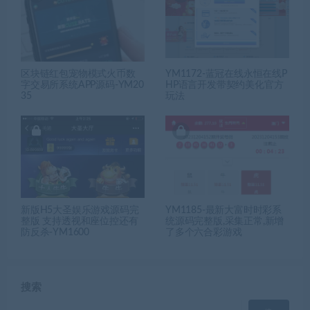
区块链红包宠物模式火币数
YM1172-蓝冠在线永恒在线P
字交易所系统APP源码-YM20
HP语言开发带契约美化官方
35
玩法
新版H5大圣娱乐游戏源码完
YM1185-最新大富时时彩系
整版 支持透视和座位控还有
统源码完整版,采集正常,新增
防反杀-YM1600
了多个六合彩游戏
搜索