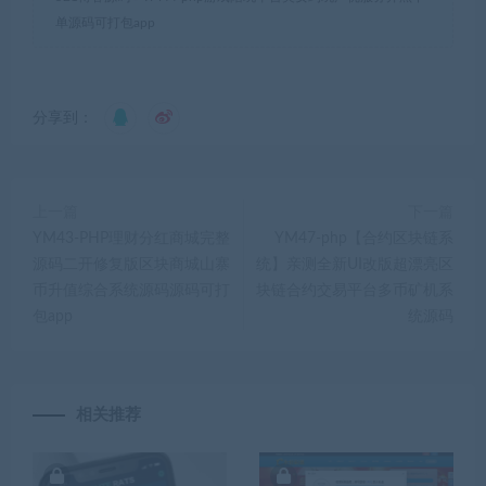
单源码可打包app
分享到：
上一篇
下一篇
YM43-PHP理财分红商城完整
YM47-php【合约区块链系
源码二开修复版区块商城山寨
统】亲测全新UI改版超漂亮区
币升值综合系统源码源码可打
块链合约交易平台多币矿机系
包app
统源码
相关推荐