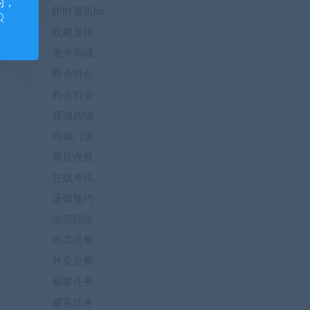
的，
即时通讯im
Q
双规直销
发卡商城
商会协会
商会协会
商城购物
商城门店
商店收银
在线考试
场馆预约
垃圾回收
外卖点餐
外卖点餐
威客任务
威客任务