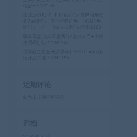
端合一YM2189
全开源VUE+PHP多语言海外空降相亲任
务系统源码，海外空降约炮、同城约炮
源码，一对一同城交友源码-YMN2188
脱单盲盒|交友盲盒系统4套公众号+小程
序源码打包-YMN2187
最新砸金蛋全开源源码 | PHP+UniApp多
端开源系统-YMN2186
近期评论
您尚未收到任何评论。
归档
2026 年 8 月