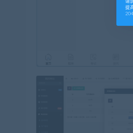
请
提高
20