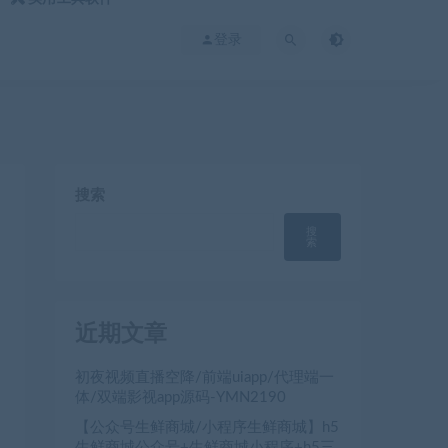
登录
搜索
搜
索
近期文章
初夜视频直播空降/前端uiapp/代理端一
体/双端影视app源码-YMN2190
【公众号生鲜商城/小程序生鲜商城】h5
生鲜商城公众号+生鲜商城小程序+h5三