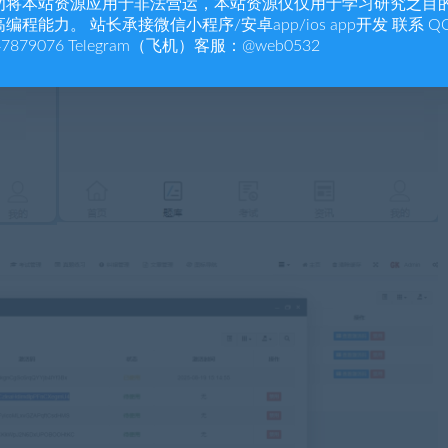
勿将本站资源应用于非法营运，本站资源仅仅用于学习研究之目
编程能力。 站长承接微信小程序/安卓app/ios app开发 联系 Q
47879076 Telegram（飞机）客服：@web0532