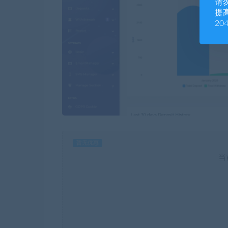
请
提高
20
暂无优惠
当