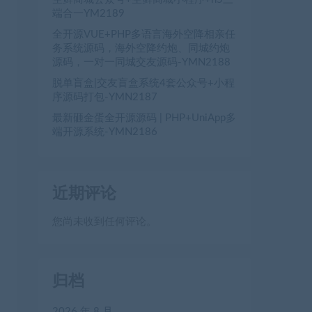
端合一YM2189
全开源VUE+PHP多语言海外空降相亲任
务系统源码，海外空降约炮、同城约炮
源码，一对一同城交友源码-YMN2188
脱单盲盒|交友盲盒系统4套公众号+小程
序源码打包-YMN2187
最新砸金蛋全开源源码 | PHP+UniApp多
端开源系统-YMN2186
近期评论
您尚未收到任何评论。
归档
2026 年 8 月