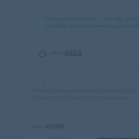
客服 Q Q: 2047879076 Telegram（飞机）客服：@web05
521博客源码
»
YM465-2026年PHP开发的高端海外新
admin
普通
上一篇
YM464-2026年php黑桃8最新版本区块哈希竞猜源码，
希值游戏竞猜包含28种游戏及USDT游戏源码带vue
相关推荐