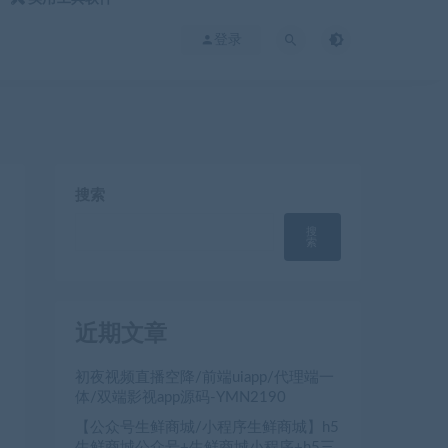
登录
搜索
搜
索
近期文章
初夜视频直播空降/前端uiapp/代理端一
体/双端影视app源码-YMN2190
【公众号生鲜商城/小程序生鲜商城】h5
生鲜商城公众号+生鲜商城小程序+h5三