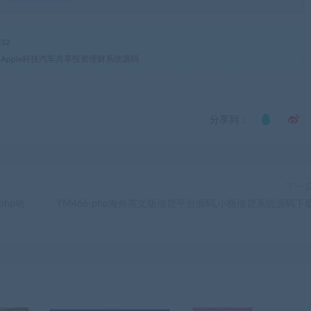
32
版本Apple科技汽车共享投资理财系统源码
分享到：
下一
php哈
YM466-php海外英文版借贷平台源码,小额借贷系统源码下