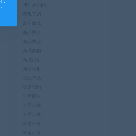
的，
即时通讯im
Q
双规直销
发卡商城
商会协会
商会协会
商城购物
商城门店
商店收银
在线考试
场馆预约
垃圾回收
外卖点餐
外卖点餐
威客任务
威客任务