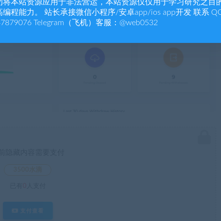
勿将本站资源应用于非法营运，本站资源仅仅用于学习研究之目
编程能力。 站长承接微信小程序/安卓app/ios app开发 联系 Q
47879076 Telegram（飞机）客服：@web0532
前隐藏内容需要支付
3500水滴
已有
0
人支付
支付查看