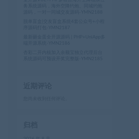
务系统源码，海外空降约炮、同城约炮
源码，一对一同城交友源码-YMN2188
脱单盲盒|交友盲盒系统4套公众号+小程
序源码打包-YMN2187
最新砸金蛋全开源源码 | PHP+UniApp多
端开源系统-YMN2186
杏彩二开内核加入余额宝独立代理后台
系统源码可预设开奖完整版-YMN2185
近期评论
您尚未收到任何评论。
归档
2026 年 8 月