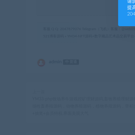
请
提高
20
客服 Q Q: 2047879076 Telegram（飞机）客服：@web05
521博客源码
»
YM34-NFT源码+数字藏品艺术品交易
admin
普通
上一篇
YM33-php牧场养牛游戏挖矿理财源码,畜牧养殖理财
场牲畜养殖源码，动物养殖源码，植物养殖源码，带积
+抽奖+会员特权,界面美观大气