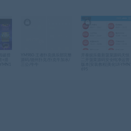
戏破授
YM980-王者扑克俱乐部完整
开泰娱乐最新菠菜源码天恒
营+搭
源码/德州扑克/扑克牛加水/
二开菠菜源码安全纯净运营
YMN1
三公/牛牛
版本|安装教程|美化UI-YMN
695