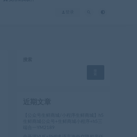
登录
搜索
搜
索
近期文章
【公众号生鲜商城/小程序生鲜商城】h5
生鲜商城公众号+生鲜商城小程序+h5三
端合一YM2189
全开源VUE+PHP多语言海外空降相亲任