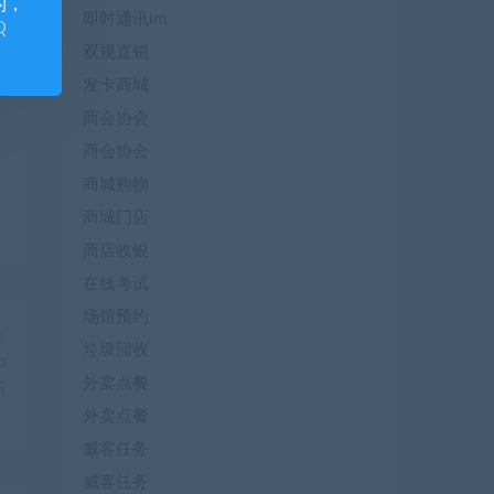
的，
即时通讯im
Q
双规直销
发卡商城
商会协会
商会协会
商城购物
商城门店
商店收银
在线考试
场馆预约
篇
垃圾回收
p
外卖点餐
码
外卖点餐
威客任务
威客任务