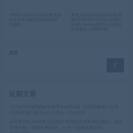
YM614-2026年SEO站群免授
希竞猜系统基础版源码|亲测
权版单页关键词排名网站系
源码|TRON区块链自动博弈/
统源码
Vue3+Node.js管理后台|视频
搭建教程-YMN2144
搜索
搜
索
近期文章
【公众号生鲜商城/小程序生鲜商城】h5生鲜商城公众号
+生鲜商城小程序+h5三端合一YM2189
全开源VUE+PHP多语言海外空降相亲任务系统源码，海外
空降约炮、同城约炮源码，一对一同城交友源码-