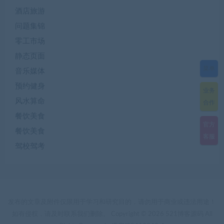
酒店旅游
问题集锦
零工市场
静态页面
菜单
音乐媒体
预约健身
业务
风水算命
合作
餐饮美食
官方
餐饮美食
客服
驾校驾考
发布的文章及附件仅限用于学习和研究目的，请勿用于商业或违法用途！
如有侵权，请及时联系我们删除。 Copyright © 2026 521博客源码 All