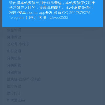
保健养生
请勿将本站资源应用于非法营运，本站资源仅仅用于
学习研究之目的，提高编程能力。 站长承接微信小
信息咨询
程序/安卓app/ios app开发 联系 QQ 2047879076
信息科技
Telegram（飞机）客服：@web0532
信息管理
信息管理
健康保健
公众号|小程序
出行交通
分类信息
分类回收
分销商城
区块链-虚拟币-交易所
医疗保健
医疗陪诊
即时通讯im