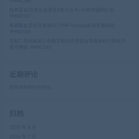
YMN2188
脱单盲盒|交友盲盒系统4套公众号+小程序源码打包-
YMN2187
最新砸金蛋全开源源码 | PHP+UniApp多端开源系统-
YMN2186
杏彩二开内核加入余额宝独立代理后台系统源码可预设开
奖完整版-YMN2185
近期评论
您尚未收到任何评论。
归档
2026 年 8 月
2026 年 7 月