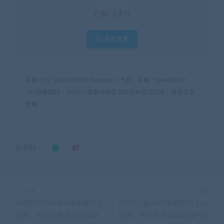
已有
0
人支付
支付查看
客服 Q Q: 2047879076 Telegram（飞机）客服：@web0532
521博客源码
»
YM370-微擎纯净版去除各种官方口味，用着非常
舒服
分享到：
上一篇
下一篇
YM369-2026年php房屋中介
YM371-go后台场馆预约 Saas
系统，开发商楼盘系统源码
管理，平台全开源场馆预约系