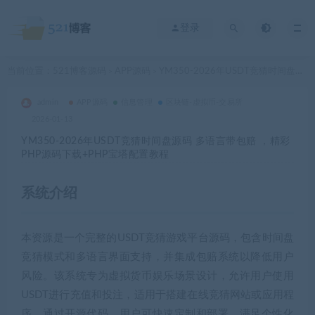
登录
当前位置：
521博客源码
APP源码
YM350-2026年USDT竞猜时间盘源码 多语言带包赔 ，精彩PHP源码下载+PHP宝塔配置教程
>
>
admin
APP源码
信息管理
区块链-虚拟币-交易所
2026-01-13
YM350-2026年USDT竞猜时间盘源码 多语言带包赔 ，精彩
PHP源码下载+PHP宝塔配置教程
系统介绍
本资源是一个完整的USDT竞猜游戏平台源码，包含时间盘
竞猜模式和多语言界面支持，并集成包赔系统以降低用户
风险。该系统专为虚拟货币娱乐场景设计，允许用户使用
USDT进行充值和投注，适用于搭建在线竞猜网站或应用程
序。通过开源代码，用户可快速定制和部署，满足个性化