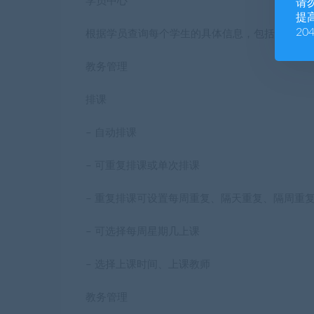
学员中心
请
提高
20
根据学员查询每个学生的具体信息，包括课程、
教务管理
排课
– 自动排课
– 可重复排课或单次排课
– 重复排课可设置每周重复、隔天重复、隔周重
– 可选择每周星期几上课
– 选择上课时间、上课教师
教务管理