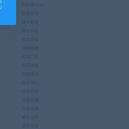
的，
即时通讯im
Q
双规直销
发卡商城
商会协会
商会协会
商城购物
商城门店
商店收银
在线考试
场馆预约
垃圾回收
外卖点餐
外卖点餐
威客任务
威客任务