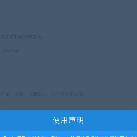
每次上课扣减课时数等
级上课记录
、订单、课表、上课记录、课时变更记录等。
使用声明