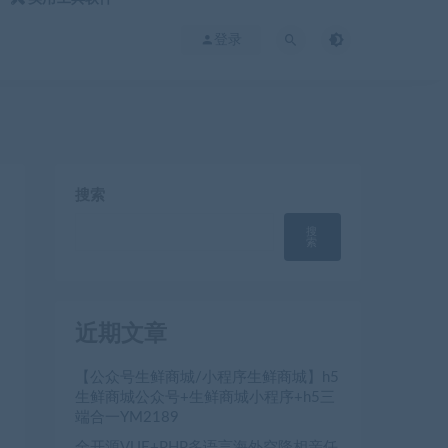
登录
搜索
搜
索
近期文章
【公众号生鲜商城/小程序生鲜商城】h5
生鲜商城公众号+生鲜商城小程序+h5三
端合一YM2189
全开源VUE+PHP多语言海外空降相亲任