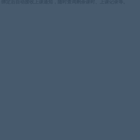
，绑定后自动接收上课通知，随时查询剩余课时、上课记录等。