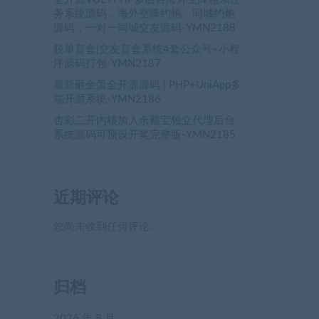
务系统源码，海外空降约炮、同城约炮
源码，一对一同城交友源码-YMN2188
脱单盲盒|交友盲盒系统4套公众号+小程
序源码打包-YMN2187
最新砸金蛋全开源源码 | PHP+UniApp多
端开源系统-YMN2186
杏彩二开内核加入余额宝独立代理后台
系统源码可预设开奖完整版-YMN2185
近期评论
您尚未收到任何评论。
归档
2026 年 8 月