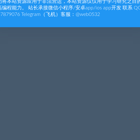
勿将本站资源应用于非法营运，本站资源仅仅用于学习研究之目
编程能力。 站长承接微信小程序/安卓app/ios app开发 联系 Q
47879076 Telegram（飞机）客服：@web0532
订单、课表、上课记录、日志等
复