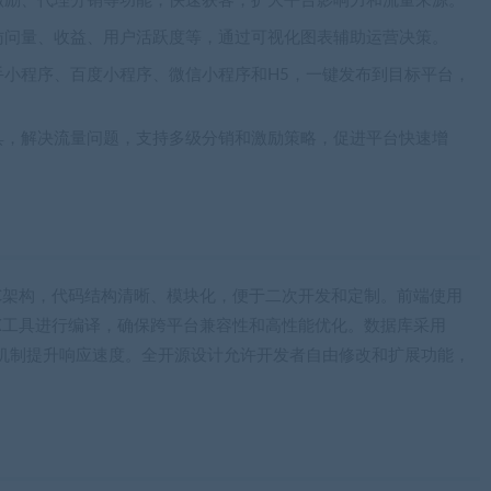
激励、代理分销等功能，快速获客，扩大平台影响力和流量来源。
访问量、收益、用户活跃度等，通过可视化图表辅助运营决策。
手小程序、百度小程序、微信小程序和H5，一键发布到目标平台，
具，解决流量问题，支持多级分销和激励策略，促进平台快速增
MVC架构，代码结构清晰、模块化，便于二次开发和定制。前端使用
uilder X工具进行编译，确保跨平台兼容性和高性能优化。数据库采用
存机制提升响应速度。全开源设计允许开发者自由修改和扩展功能，