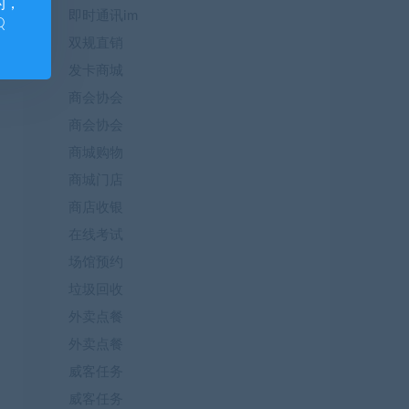
的，
即时通讯im
Q
双规直销
发卡商城
商会协会
商会协会
商城购物
商城门店
商店收银
在线考试
场馆预约
垃圾回收
外卖点餐
外卖点餐
威客任务
威客任务