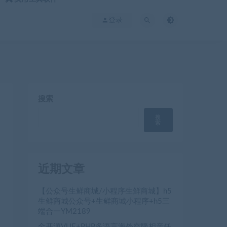
登录
搜索
搜
索
近期文章
【公众号生鲜商城/小程序生鲜商城】h5
生鲜商城公众号+生鲜商城小程序+h5三
端合一YM2189
全开源VUE+PHP多语言海外空降相亲任