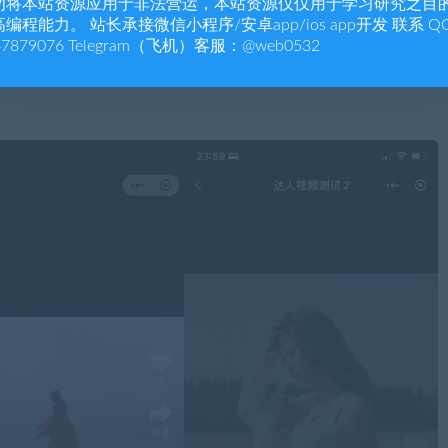
勿将本站资源应用于非法营运，本站资源仅仅用于学习研究之目
编程能力。 站长承接微信小程序/安卓app/ios app开发 联系 Q
47879076 Telegram（飞机）客服：@web0532