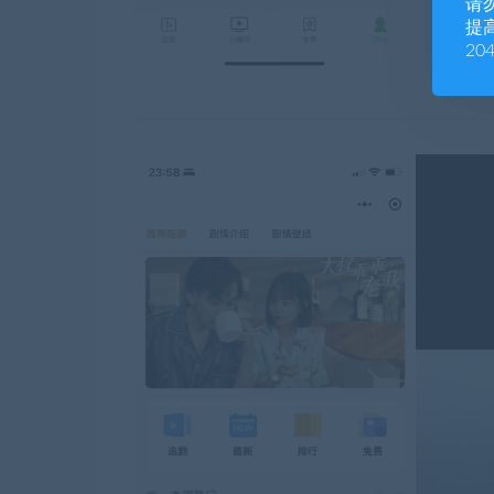
请
提高
20