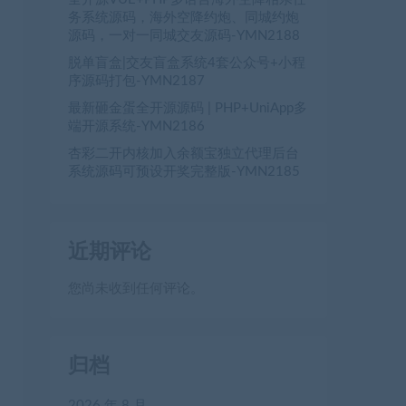
务系统源码，海外空降约炮、同城约炮
源码，一对一同城交友源码-YMN2188
脱单盲盒|交友盲盒系统4套公众号+小程
序源码打包-YMN2187
最新砸金蛋全开源源码 | PHP+UniApp多
端开源系统-YMN2186
杏彩二开内核加入余额宝独立代理后台
系统源码可预设开奖完整版-YMN2185
近期评论
您尚未收到任何评论。
归档
2026 年 8 月