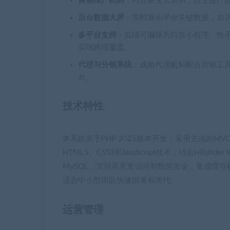
营销推广机制
：内置裂变式营销、自主推广
后台数据大屏
：实时展示平台关键数据，如
多平台支持
：前端可编译为抖音小程序、快
实现跨端覆盖。
代理与分销系统
：成熟代理机制配合营销工
长。
技术特性
本系统基于PHP 2025版本开发，采用主流的
HTML5、CSS3和JavaScript技术，结合HB
MySQL，支持高并发访问和数据安全，集成缓
适合中小型团队快速部署和迭代。
运营管理