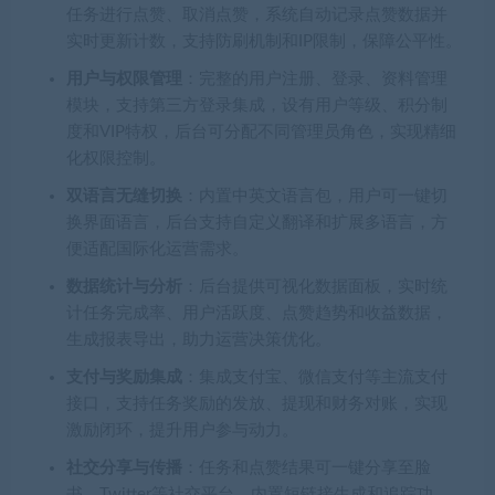
任务进行点赞、取消点赞，系统自动记录点赞数据并
实时更新计数，支持防刷机制和IP限制，保障公平性。
用户与权限管理
：完整的用户注册、登录、资料管理
模块，支持第三方登录集成，设有用户等级、积分制
度和VIP特权，后台可分配不同管理员角色，实现精细
化权限控制。
双语言无缝切换
：内置中英文语言包，用户可一键切
换界面语言，后台支持自定义翻译和扩展多语言，方
便适配国际化运营需求。
数据统计与分析
：后台提供可视化数据面板，实时统
计任务完成率、用户活跃度、点赞趋势和收益数据，
生成报表导出，助力运营决策优化。
支付与奖励集成
：集成支付宝、微信支付等主流支付
接口，支持任务奖励的发放、提现和财务对账，实现
激励闭环，提升用户参与动力。
社交分享与传播
：任务和点赞结果可一键分享至脸
书、Twitter等社交平台，内置短链接生成和追踪功