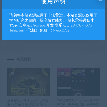
使用声明
上一篇
下一篇
在线问诊，远程医疗、互联网
理咨询预约小程序,在线心理
请勿将本站资源应用于非法营运，本站资源仅仅用于
学习研究之目的，提高编程能力。 站长承接微信小
医院系统app小程序源码｜支
咨询小程序源码，远程心理咨
程序/安卓app/ios app开发 联系 QQ 2047879076
持小程序与APP｜电子处方
询app源码-YM2042
Telegram（飞机）客服：@web0532
+视频问诊+在线药房｜智慧医
疗-YMN2040
相关推荐
最新福建乐享十三水H5游戏
YM818-2026年uniapp星球数
源码 后台可控+代理功能 十
藏/NFT数字藏品源码/数字文