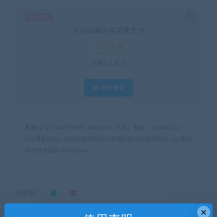
暂无优惠
当前隐藏内容需要支付
3600水滴
已有
0
人支付
支付查看
客服 Q Q: 2047879076 Telegram（飞机）客服：@web0532
521博客源码
»
功能完整可商用心理预约咨询小程序源码，心理问
答小程序源码-YMN2041
分享到：
×