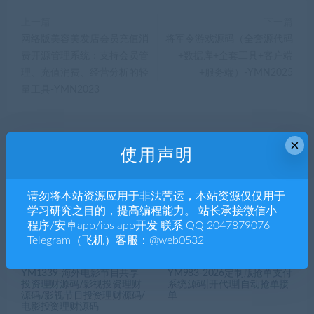
上一篇
下一篇
网络版美容美发店会员充值消
将军令游戏源码（全套源代码
费开源管理系统：支持会员管
+数据库+全套工具+客户端
理、充值消费、经营分析的轻
+服务端）-YMN2025
量工具-YMN2023
×
使用声明
相关推荐
请勿将本站资源应用于非法营运，本站资源仅仅用于
学习研究之目的，提高编程能力。 站长承接微信小
程序/安卓app/ios app开发 联系 QQ 2047879076
Telegram（飞机）客服：@web0532
YM1339-海外电影节目共享
YM983-2026定制版抢单支付
投资理财源码/影视投资理财
系统源码|开代理|自动抢单接
源码/影视节目投资理财源码/
单
电影投资理财源码