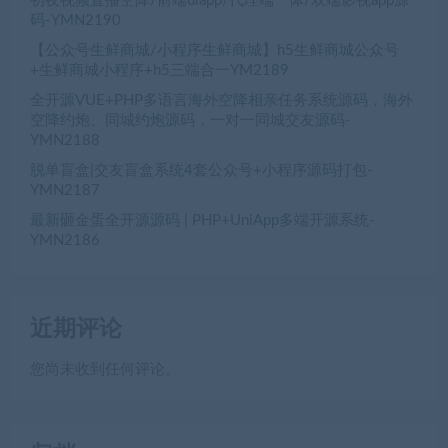
初夜视频直播空降/前端uiapp/代理端一体/双端影视app源
码-YMN2190
【公众号生鲜商城/小程序生鲜商城】h5生鲜商城公众号
+生鲜商城小程序+h5三端合一YM2189
全开源VUE+PHP多语言海外空降相亲任务系统源码，海外
空降约炮、同城约炮源码，一对一同城交友源码-
YMN2188
脱单盲盒|交友盲盒系统4套公众号+小程序源码打包-
YMN2187
最新砸金蛋全开源源码 | PHP+UniApp多端开源系统-
YMN2186
近期评论
您尚未收到任何评论。