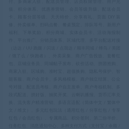
付、多商家入驻、配送员管理、店员权限管理、用户充
值、积分体系、优惠券营销、会员等级升级、配送会员
卡、顾客分层等级、天天特价、分享有礼、页面 DIY 装
修、外卖催单、扫码点餐、餐桌预定、排队等号、新用户
福利、下单奖励、积分商城、实体会员卡、活动海报制
作、平台推广、分销员体系、区域代理、多平台配送对接
（达达 / UU 跑腿 / 闪送 / 点我达 / 顺丰同城 / 蜂鸟 / 美团
/ 饿了么 / 快跑者）、外卖采集、商户广告投放、套餐红
包、店铺业务员、同城帖子发布、砍价活动、拼团抢购、
商家入驻、区域购、准时宝、超值换购、隐私号保护、智
能客服、商户会员卡、多风格模板、商户独立结算、公众
号对接、配送员考核、商户自主发单、商户考核机制、多
段式配送、拼好饭、抽奖开奖、云喇叭播报、货币汇率兑
换、流失客户精准营销、多语言适配（简体中文 / 繁体中
文 / 维文）、多元红包玩法（通用红包 / 分享红包 / 专享
红包 / 会员红包）、专属商品、积分签到、第二份半价、
任务红包、消息通知中心、多种支付方式（支付宝 / 余额 /