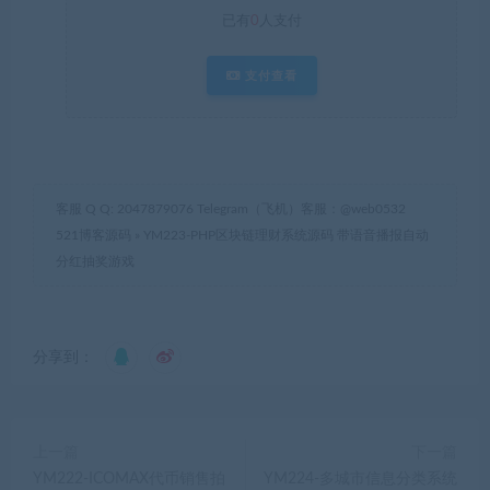
已有
0
人支付
支付查看
客服 Q Q: 2047879076 Telegram（飞机）客服：@web0532
521博客源码
»
YM223-PHP区块链理财系统源码 带语音播报自动
分红抽奖游戏
分享到：
上一篇
下一篇
YM222-ICOMAX代币销售拍
YM224-多城市信息分类系统