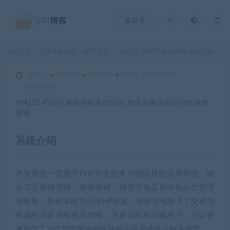
登录
当前位置：
521博客源码
APP源码
YM223-PHP区块链理财系统源码 带语音播报自动分红抽奖游戏
>
>
admin
APP源码
信息管理
区块链-虚拟币-交易所
2026-01-08
YM223-PHP区块链理财系统源码 带语音播报自动分红抽奖
游戏
系统介绍
本资源是一套基于PHP开发的多功能区块链应用系统，融
合了区块链理财、趣味游戏、抽奖活动及自动化分红管理
等模块。系统采用ThinkPHP框架，创新性地加入了交易与
收益的语音播报提示功能，主要面向移动端用户，为运营
者提供了一个功能聚合的区块链主题互动平台解决方案。