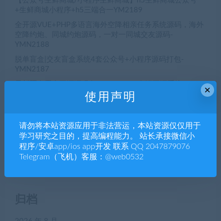
【公众号生鲜商城/小程序生鲜商城】h5生鲜商城公众号
+生鲜商城小程序+h5三端合一YM2189
全开源VUE+PHP多语言海外空降相亲任务系统源码，海外
空降约炮、同城约炮源码，一对一同城交友源码-
YMN2188
脱单盲盒|交友盲盒系统4套公众号+小程序源码打包-
YMN2187
最新砸金蛋全开源源码 | PHP+UniApp多端开源系统-
×
YMN2186
使用声明
请勿将本站资源应用于非法营运，本站资源仅仅用于
学习研究之目的，提高编程能力。 站长承接微信小
近期评论
程序/安卓app/ios app开发 联系 QQ 2047879076
Telegram（飞机）客服：@web0532
您尚未收到任何评论。
归档