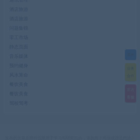
通讯管理
酒店旅游
酒店旅游
问题集锦
零工市场
静态页面
菜单
音乐媒体
预约健身
业务
风水算命
合作
餐饮美食
官方
餐饮美食
客服
驾校驾考
发布的文章及附件仅限用于学习和研究目的，请勿用于商业或违法用途！