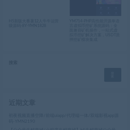
H5新版大番薯12人牛牛运营
YM714-PHP高性能开源单语
级源码-8Y-YMN1828
言虚拟币挖矿系统源码：全
面兼容矿机操作，一站式虚
拟币挖矿解决方案，USDT质
押挖矿模块集成
搜索
搜
索
近期文章
初夜视频直播空降/前端uiapp/代理端一体/双端影视app源
码-YMN2190