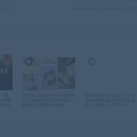
下一
编程机器
最新FANbbs社区圈子源码-YM193
娱飞禽
YM736-最新全开源带视频教
最新稀有金币模式八方扯璇
C文档教
程无加密完整可用写真图片
源码组件多模式娱乐竞技源
N183
视频打赏系统PHP源码
码+完整数据-YM1754