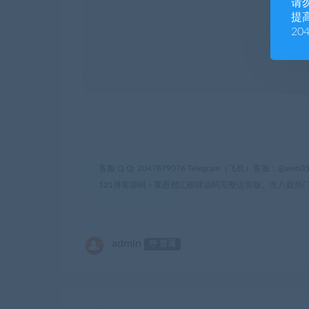
请
提高
20
客服 Q Q: 2047879076 Telegram（飞机）客服：@web05
521博客源码
»
莱恩都汇棋牌源码完整运营版、含八款热门游
admin
普通