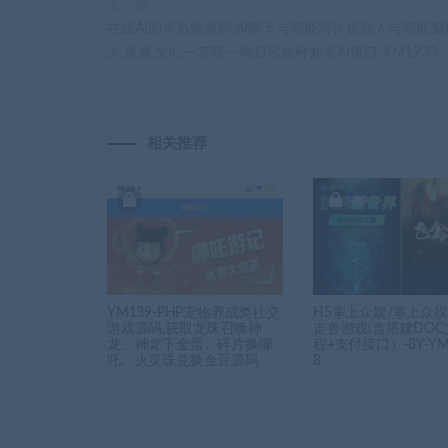
上一篇
在线AI助手系统源码,AI聊天与智能写作机器人与智能
人,灵犀,文心一言等一网扫尽各种知名AI接口-YM1930
相关推荐
YM139-PHP宠物养成类社交
H5掌上众娱/掌上众
游戏源码,获取龙珠召唤神
走兽游戏(含搭建DO
龙、神龙下金蛋、碎片换哪
程+支付接口）-8Y-YM
吒、火灵珠兑换金豆源码
8