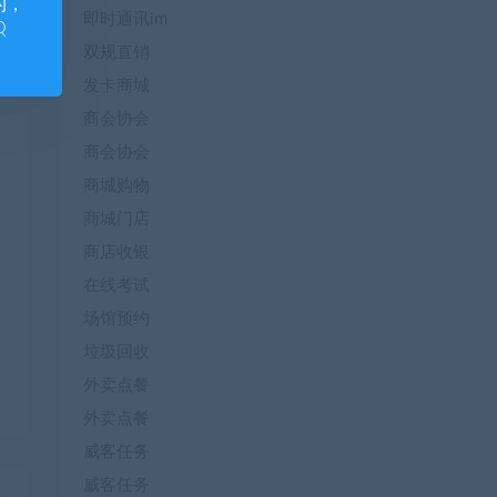
的，
即时通讯im
Q
双规直销
发卡商城
商会协会
商会协会
商城购物
商城门店
商店收银
在线考试
场馆预约
垃圾回收
外卖点餐
外卖点餐
威客任务
威客任务