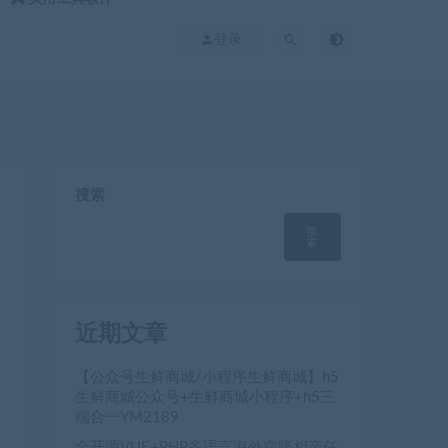
登录
搜索
搜
索
近期文章
【公众号生鲜商城/小程序生鲜商城】h5
生鲜商城公众号+生鲜商城小程序+h5三
端合一YM2189
全开源VUE+PHP多语言海外空降相亲任