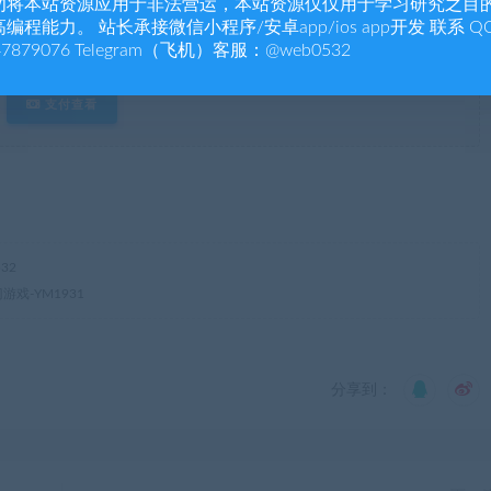
勿将本站资源应用于非法营运，本站资源仅仅用于学习研究之目
3000水滴
编程能力。 站长承接微信小程序/安卓app/ios app开发 联系 Q
47879076 Telegram（飞机）客服：@web0532
已有
0
人支付
支付查看
32
戏-YM1931
分享到：