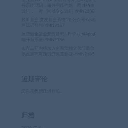
务系统源码，海外空降约炮、同城约炮
源码，一对一同城交友源码-YMN2188
脱单盲盒|交友盲盒系统4套公众号+小程
序源码打包-YMN2187
最新砸金蛋全开源源码 | PHP+UniApp多
端开源系统-YMN2186
杏彩二开内核加入余额宝独立代理后台
系统源码可预设开奖完整版-YMN2185
近期评论
您尚未收到任何评论。
归档
2026 年 8 月