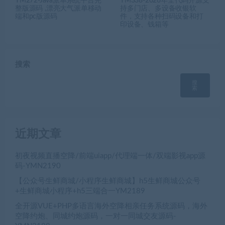
YM272-Java派单系统平台完
YM338-2026年全代码开源支
整版源码 ,漂亮大气派单移动
持多门店、多设备收银软
端和pc版源码
件，支持各种扫码设备和打
印设备、钱箱等
搜索
搜
索
近期文章
初夜视频直播空降/前端uiapp/代理端一体/双端影视app源
码-YMN2190
【公众号生鲜商城/小程序生鲜商城】h5生鲜商城公众号
+生鲜商城小程序+h5三端合一YM2189
全开源VUE+PHP多语言海外空降相亲任务系统源码，海外
空降约炮、同城约炮源码，一对一同城交友源码-