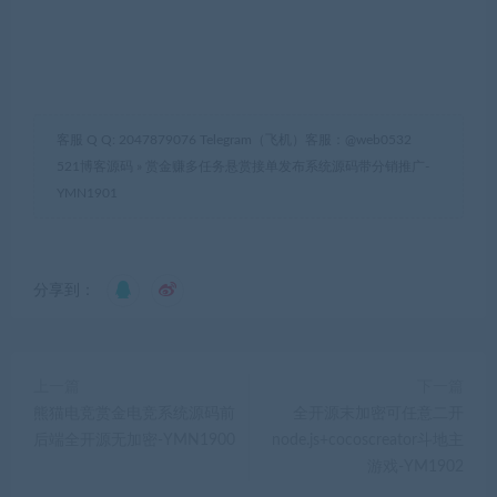
客服 Q Q: 2047879076 Telegram（飞机）客服：@web0532
521博客源码
»
赏金赚多任务悬赏接单发布系统源码带分销推广-
YMN1901
分享到：
上一篇
下一篇
熊猫电竞赏金电竞系统源码前
全开源末加密可任意二开
后端全开源无加密-YMN1900
node.js+cocoscreator斗地主
游戏-YM1902