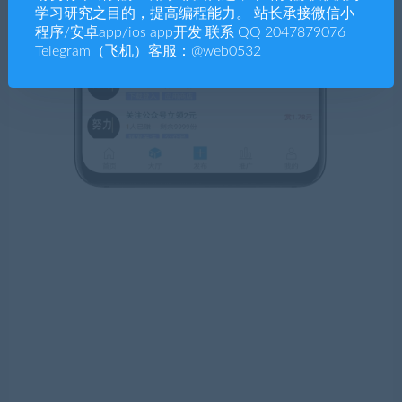
学习研究之目的，提高编程能力。 站长承接微信小
程序/安卓app/ios app开发 联系 QQ 2047879076
Telegram（飞机）客服：@web0532