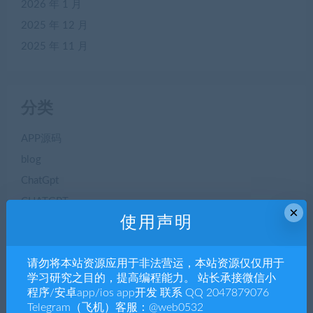
2026 年 1 月
2025 年 12 月
2025 年 11 月
分类
APP源码
blog
ChatGpt
CHATGPT
×
使用声明
Dapp
NTF数字藏品
请勿将本站资源应用于非法营运，本站资源仅仅用于
seo优化
学习研究之目的，提高编程能力。 站长承接微信小
三方支付
程序/安卓app/ios app开发 联系 QQ 2047879076
专题博文
Telegram（飞机）客服：@web0532