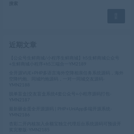
搜索
搜
索
近期文章
【公众号生鲜商城/小程序生鲜商城】h5生鲜商城公众号
+生鲜商城小程序+h5三端合一YM2189
全开源VUE+PHP多语言海外空降相亲任务系统源码，海外
空降约炮、同城约炮源码，一对一同城交友源码-
YMN2188
脱单盲盒|交友盲盒系统4套公众号+小程序源码打包-
YMN2187
最新砸金蛋全开源源码 | PHP+UniApp多端开源系统-
YMN2186
杏彩二开内核加入余额宝独立代理后台系统源码可预设开
奖完整版-YMN2185