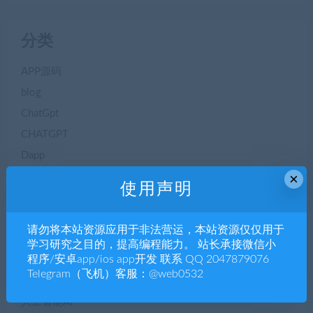
分类
APP源码
blog
ChatGpt
CHATGPT
Dapp
×
NTF数字藏品
使用声明
seo优化
三方支付
请勿将本站资源应用于非法营运，本站资源仅仅用于
专题博文
学习研究之目的，提高编程能力。 站长承接微信小
程序/安卓app/ios app开发 联系 QQ 2047879076
二手交易
Telegram（飞机）客服：@web0532
交友聊天
人工智能AI