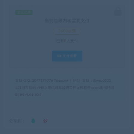
暂无优惠
当前隐藏内容需要支付
3600水滴
已有
0
人支付
支付查看
客服 Q Q: 2047879076 Telegram（飞机）客服：@web0532
521博客源码
»
H5水果机游戏源码带控无授权带cocos前端纯源
码-8Y-YMN1835
分享到：