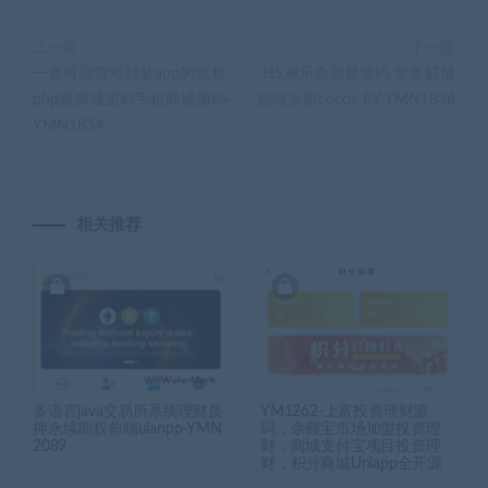
上一篇
下一篇
一套可运营可封装app的完整
H5潮乐会完整源码 带鱼虾蟹
php微商城源码手机商城源码-
前端采用cocos-8Y-YMN1836
YMN1834
相关推荐
多语言java交易所系统理财质
YM1262-上富投资理财源
押永续期权前端uianpp-YMN
码，余额宝市场加盟投资理
2089
财，商城支付宝项目投资理
财，积分商城Uniapp全开源