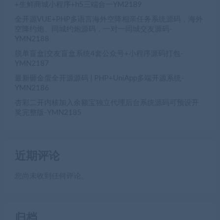
+生鲜商城小程序+h5三端合一YM2189
全开源VUE+PHP多语言海外空降相亲任务系统源码，海外
空降约炮、同城约炮源码，一对一同城交友源码-
YMN2188
脱单盲盒|交友盲盒系统4套公众号+小程序源码打包-
YMN2187
最新砸金蛋全开源源码 | PHP+UniApp多端开源系统-
YMN2186
杏彩二开内核加入余额宝独立代理后台系统源码可预设开
奖完整版-YMN2185
近期评论
您尚未收到任何评论。
归档