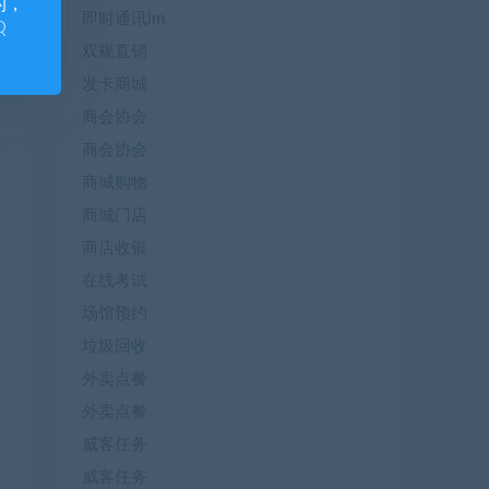
的，
即时通讯im
Q
双规直销
发卡商城
商会协会
商会协会
商城购物
商城门店
商店收银
在线考试
场馆预约
垃圾回收
外卖点餐
外卖点餐
威客任务
威客任务