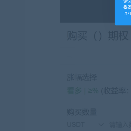
请
提高
20