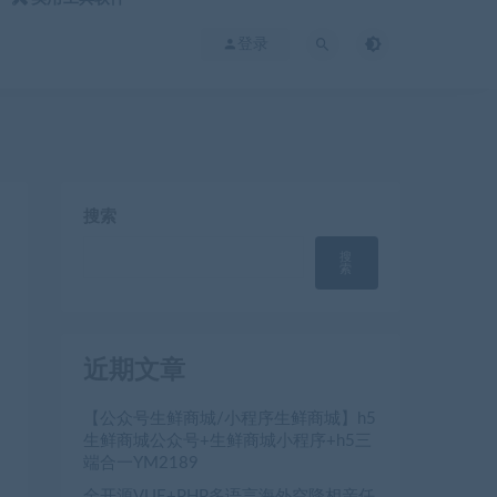
登录
搜索
搜
索
近期文章
【公众号生鲜商城/小程序生鲜商城】h5
生鲜商城公众号+生鲜商城小程序+h5三
端合一YM2189
全开源VUE+PHP多语言海外空降相亲任