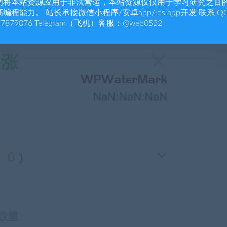
勿将本站资源应用于非法营运，本站资源仅仅用于学习研究之目
编程能力。 站长承接微信小程序/安卓app/ios app开发 联系 Q
47879076 Telegram（飞机）客服：@web0532