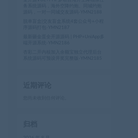
务系统源码，海外空降约炮、同城约炮
源码，一对一同城交友源码-YMN2188
脱单盲盒|交友盲盒系统4套公众号+小程
序源码打包-YMN2187
最新砸金蛋全开源源码 | PHP+UniApp多
端开源系统-YMN2186
杏彩二开内核加入余额宝独立代理后台
系统源码可预设开奖完整版-YMN2185
近期评论
您尚未收到任何评论。
归档
2026 年 8 月