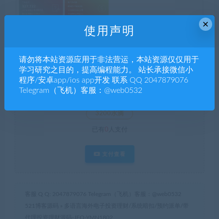
×
使用声明
请勿将本站资源应用于非法营运，本站资源仅仅用于
学习研究之目的，提高编程能力。 站长承接微信小
程序/安卓app/ios app开发 联系 QQ 2047879076
暂无优惠
Telegram（飞机）客服：@web0532
当前隐藏内容需要支付
3200水滴
已有
0
人支付
支付查看
客服 Q Q: 2047879076 Telegram（飞机）客服：@web0532
521博客源码
»
多语言海外电子投资理财/系统暗扣/预约派单/带
代理投资理财源码-JFQ-YMN1802