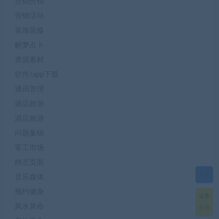
营销分销
营销活动
装饰装修
解梦占卜
资源素材
软件/app下载
通讯管理
酒店旅游
酒店旅游
问题集锦
零工市场
静态页面
菜单
音乐媒体
预约健身
业务
风水算命
合作