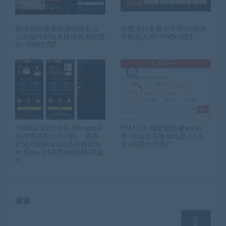
短视频管理系统源码带后台
创胜系列名聚天下带H5版本
运营版PHP简单短视频系统源
带机器人-8Y-YMN1812
码-YMN1707
YM862-2026年多语种web3
YM1128-修复版酷睿vue彩
质押带授权合约代码，具有
票/自动合买发单机器人+追
矿池功能的web3质押授权合
号+完整代理推广
约系统+ DEFI质押的DAPP源
码
搜索
搜
索