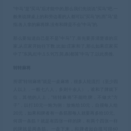
“中马”是”买马”后才能中的,那么我们先说说”买马”吧.一
般来说牌桌上的和旁边看的人都可以”买马”的,而”马”是
指,各人拿的麻将牌.没有和牌是不会”中马”的.
那么要知道自己是不是”中马”了,首先要弄清楚谁的庄
家,从庄家开始往下数.比如:庄家和了,那么如果庄家买
中了”东风,红中,1.5.9(万,筒,条)都算”中马’了,以此类推.
转转麻将
所谓“转转麻将”就是一桌麻将，很多人轮流打（至少四
人以上，一般七八人，多则十余人），谁和了牌就下
位，其他的人上，“转转麻将”不能吃牌，不做大“方
子”，以打10元一炮为例：放炮给10元，自摸每人给
20元，如果和牌者有一条筋那每人就要再多给10元。
何谓一条筋？就是有四张一样的牌，有两个四张一样
的牌就是两条筋。一盘下来，和牌者如自摸可得60