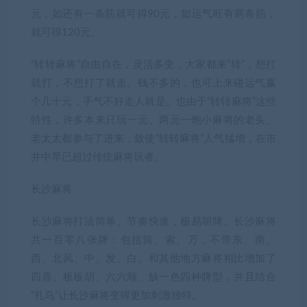
元，如还有一条筋就可得90元，如运气旺有两条筋，
就可得120元。
“转转麻将”自由自在，灵活多变，大家都来“转”，想打
就打，不想打了就走。钱不多的，也可上来碰运气赢
个几十元，手气不好走人就是。也由于“转转麻将”这些
特性，许多本来只玩一元、两元一炮小麻将的老头、
老太太都参与了进来，致使“转转麻将”人气猛增，在市
井中早已超过传统麻将玩者。
长沙麻将
长沙麻将打法简单、节奏快速，极易胡牌。长沙麻将
共一百零八张牌：包括筒、索、万，不带东、南、
西、北风、中、发、白。和其他地方麻将相比增加了
四喜、板板胡、六六顺、缺一色四种牌型，并且结合
“扎鸟”让长沙麻将变得更加刺激独特。