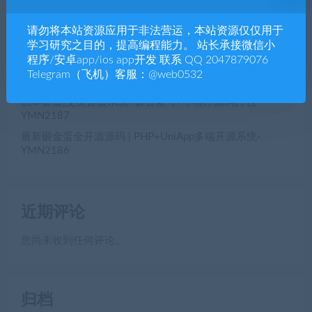
【公众号生鲜商城/小程序生鲜商城】h5生鲜商城公众号
请勿将本站资源应用于非法营运，本站资源仅仅用于
+生鲜商城小程序+h5三端合一YM2189
学习研究之目的，提高编程能力。 站长承接微信小
全开源VUE+PHP多语言海外空降相亲任务系统源码，海外
程序/安卓app/ios app开发 联系 QQ 2047879076
空降约炮、同城约炮源码，一对一同城交友源码-
Telegram（飞机）客服：@web0532
YMN2188
脱单盲盒|交友盲盒系统4套公众号+小程序源码打包-
YMN2187
最新砸金蛋全开源源码 | PHP+UniApp多端开源系统-
YMN2186
近期评论
您尚未收到任何评论。
归档