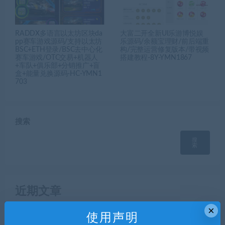
RADDX多语言以太坊区块da
大富二开全新UI乐游博悦娱
pp赛车游戏源码/支持以太坊
乐源码/余额宝理财/前后端重
BSC+ETH登录/BSC去中心化
构/完整运营修复版本/带视频
赛车游戏/OTC交易+机器人
搭建教程-8Y-YMN1867
+车队+俱乐部+分销推广+盲
盒+能量兑换源码-HC-YMN1
703
搜索
搜
索
近期文章
×
初夜视频直播空降/前端uiapp/代理端一体/双端影视app源
使用声明
码-YMN2190