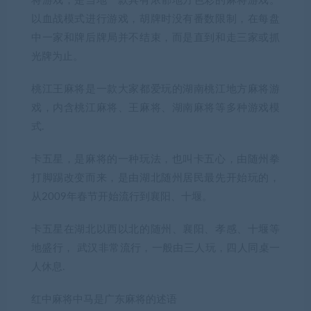
将游戏，是当地一款具有浓郁地方色彩的麻将游戏。
以血战模式进行游戏，胡牌时没有番数限制，在每盘
中一家和牌后牌局并不结束，而是直到和走三家或抓
光牌为止。
桃江王麻将是一款大家都爱玩的湖南桃江地方麻将游
戏，内含桃江麻将、王麻将、湖南麻将等多种游戏模
式.
卡五星，是麻将的一种玩法，也叫卡五心，由随州拳
打脚踢改变而来，是由湖北随州居民最先开始玩的，
从2009年春节开始流行到襄阳、十堰。
卡五星在湖北以西以北的随州、襄阳、孝感、十堰等
地盛行， 武汉非常流行，一般由三人玩，四人同桌一
人休息.
红中麻将中马是广东麻将的述语