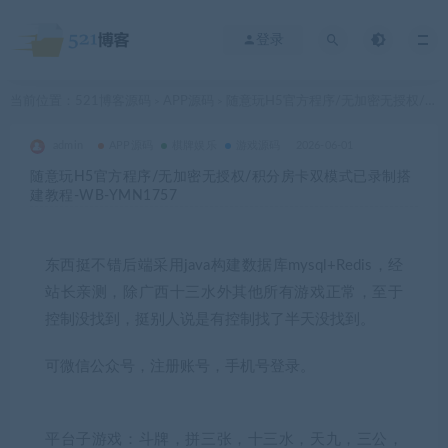
登录
当前位置：
521博客源码
APP源码
随意玩H5官方程序/无加密无授权/积分房卡双模式已录制搭建教程-WB-YMN1757
>
>
admin
APP源码
棋牌娱乐
游戏源码
2026-06-01
随意玩H5官方程序/无加密无授权/积分房卡双模式已录制搭
建教程-WB-YMN1757
东西挺不错后端采用java构建数据库mysql+Redis，经
站长亲测，除广西十三水外其他所有游戏正常，至于
控制没找到，挺别人说是有控制找了半天没找到。
可微信公众号，注册账号，手机号登录。
平台子游戏：斗牌，拼三张，十三水，天九，三公，