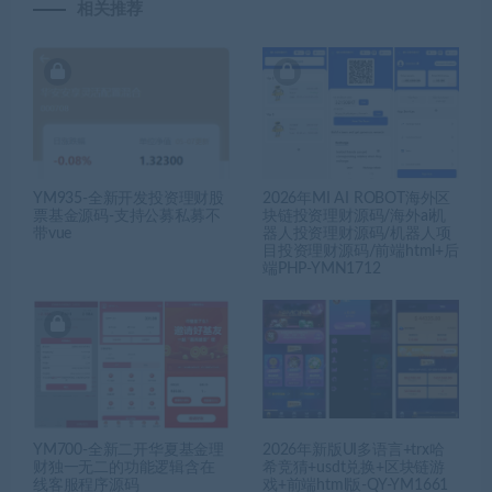
相关推荐
YM935-全新开发投资理财股
2026年MI AI ROBOT海外区
票基金源码-支持公募私募不
块链投资理财源码/海外ai机
带vue
器人投资理财源码/机器人项
目投资理财源码/前端html+后
端PHP-YMN1712
YM700-全新二开华夏基金理
2026年新版UI多语言+trx哈
财独一无二的功能逻辑含在
希竞猜+usdt兑换+区块链游
线客服程序源码
戏+前端html版-QY-YM1661