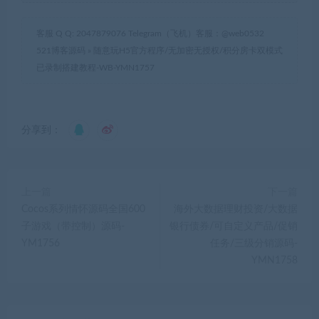
客服 Q Q: 2047879076 Telegram（飞机）客服：@web0532
521博客源码
»
随意玩H5官方程序/无加密无授权/积分房卡双模式
已录制搭建教程-WB-YMN1757
分享到：
上一篇
下一篇
Cocos系列情怀源码全国600
海外大数据理财投资/大数据
子游戏（带控制）源码-
银行债券/可自定义产品/促销
YM1756
任务/三级分销源码-
YMN1758