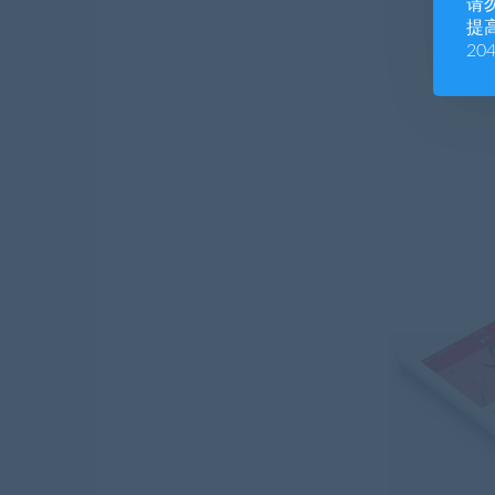
请
提高
20