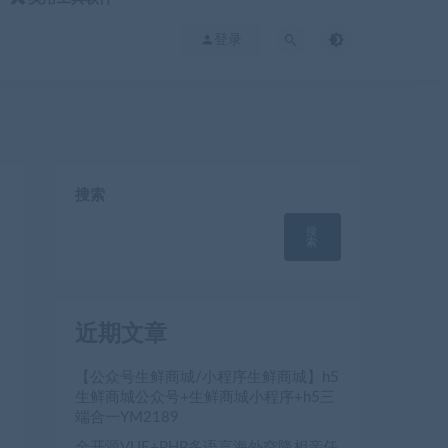
登录
搜索
搜
索
近期文章
【公众号生鲜商城/小程序生鲜商城】h5
生鲜商城公众号+生鲜商城小程序+h5三
端合一YM2189
全开源VUE+PHP多语言海外空降相亲任