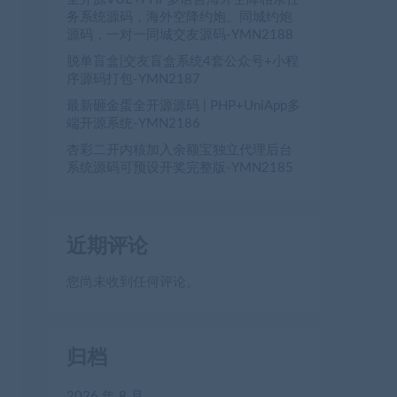
务系统源码，海外空降约炮、同城约炮
源码，一对一同城交友源码-YMN2188
脱单盲盒|交友盲盒系统4套公众号+小程
序源码打包-YMN2187
最新砸金蛋全开源源码 | PHP+UniApp多
端开源系统-YMN2186
杏彩二开内核加入余额宝独立代理后台
系统源码可预设开奖完整版-YMN2185
近期评论
您尚未收到任何评论。
归档
2026 年 8 月