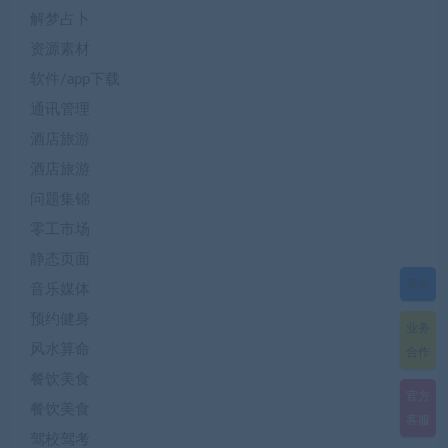
解梦占卜
资源素材
软件/app下载
通讯管理
酒店旅游
酒店旅游
问题集锦
零工市场
静态页面
菜单
音乐媒体
预约健身
业务
风水算命
合作
餐饮美食
官方
餐饮美食
客服
驾校驾考