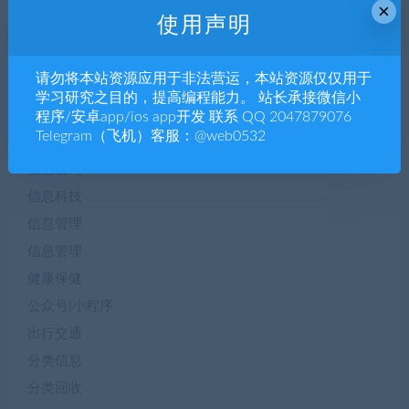
企业h5
×
使用声明
企业站源码
企业管理
请勿将本站资源应用于非法营运，本站资源仅仅用于
体育赛事
学习研究之目的，提高编程能力。 站长承接微信小
便民服务
程序/安卓app/ios app开发 联系 QQ 2047879076
Telegram（飞机）客服：@web0532
保健养生
信息咨询
信息科技
信息管理
信息管理
健康保健
公众号|小程序
出行交通
分类信息
分类回收