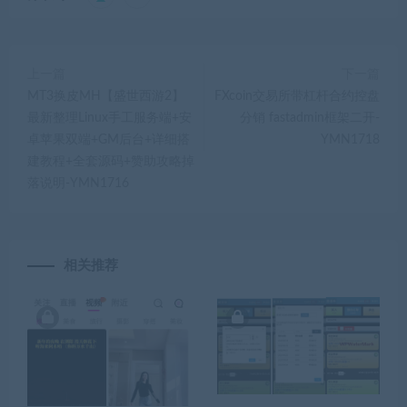
上一篇
下一篇
MT3换皮MH【盛世西游2】
FXcoin交易所带杠杆合约控盘
最新整理Linux手工服务端+安
分销 fastadmin框架二开-
卓苹果双端+GM后台+详细搭
YMN1718
建教程+全套源码+赞助攻略掉
落说明-YMN1716
相关推荐