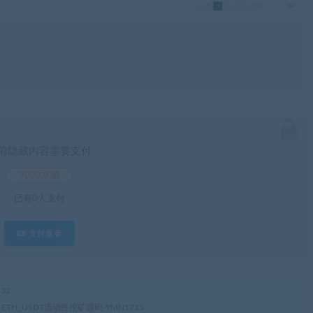
前隐藏内容需要支付
3000水滴
已有
0
人支付
支付查看
32
ETH_USDT流动性挖矿源码-YMN1715