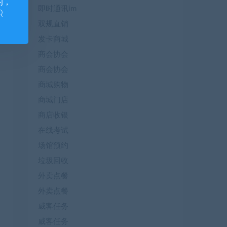
的，
即时通讯im
Q
双规直销
发卡商城
商会协会
商会协会
商城购物
商城门店
商店收银
在线考试
场馆预约
垃圾回收
外卖点餐
外卖点餐
威客任务
威客任务