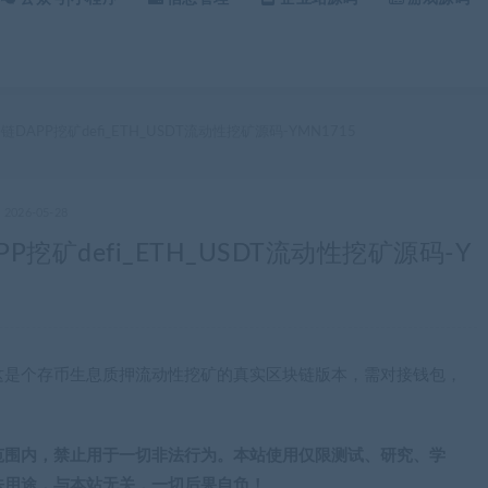
DAPP挖矿defi_ETH_USDT流动性挖矿源码-YMN1715
2026-05-28
挖矿defi_ETH_USDT流动性挖矿源码-Y
这是个存币生息质押流动性挖矿的真实区块链版本，需对接钱包，
范围内，禁止用于一切非法行为。本站使用仅限测试、研究、学
法用途，与本站无关，一切后果自负！