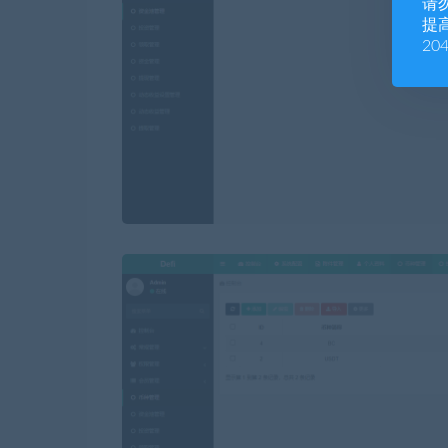
请
提高
20