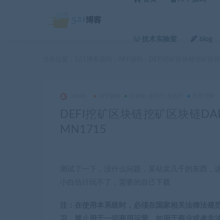
技术实验室
blog
当前位置：
521博客源码
APP源码
DEFI挖矿区块链挖矿区块链
>
>
admin
APP源码
区块链-虚拟币-交易所
投资理财
DEFI挖矿区块链挖矿区块链DAPP
MN1715
测试了一下，没什么问题，某站卖几千的东西，
小白估计玩不了，需要的自己下载
注：在使用本系统时，必须在国家相关法律法规
习，禁止用于一切商用运营，如用于商业或者非