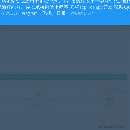
勿将本站资源应用于非法营运，本站资源仅仅用于学习研究之目
编程能力。 站长承接微信小程序/安卓app/ios app开发 联系 Q
47879076 Telegram（飞机）客服：@web0532