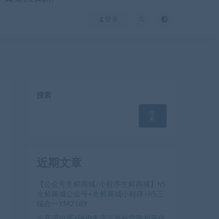
登录
搜索
搜
索
近期文章
【公众号生鲜商城/小程序生鲜商城】h5
生鲜商城公众号+生鲜商城小程序+h5三
端合一YM2189
全开源VUE+PHP多语言海外空降相亲任