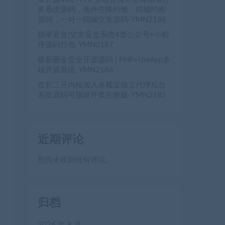
务系统源码，海外空降约炮、同城约炮
源码，一对一同城交友源码-YMN2188
脱单盲盒|交友盲盒系统4套公众号+小程
序源码打包-YMN2187
最新砸金蛋全开源源码 | PHP+UniApp多
端开源系统-YMN2186
杏彩二开内核加入余额宝独立代理后台
系统源码可预设开奖完整版-YMN2185
近期评论
您尚未收到任何评论。
归档
2026 年 8 月