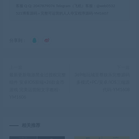
客服 Q Q: 2047879076 Telegram（飞机）客服：@web0532
521博客源码
»
完整可运营的人人夺宝程序源码-YM1607
分享到：
上一篇
下一篇
最新更新颂游黑金过授权完整
369电玩城至尊娱乐完整源码
组件 安卓IOS双端+26款金币
多模式+PC/安卓/IOS三端源
游戏 完美运营附文字教程-
代码-YM1608
YM1606
相关推荐