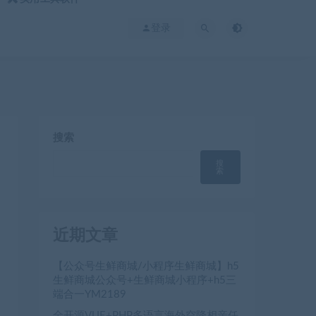
登录
搜索
搜
索
近期文章
【公众号生鲜商城/小程序生鲜商城】h5
生鲜商城公众号+生鲜商城小程序+h5三
端合一YM2189
全开源VUE+PHP多语言海外空降相亲任