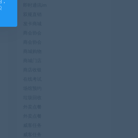
的，
即时通讯im
Q
双规直销
发卡商城
商会协会
商会协会
商城购物
商城门店
商店收银
在线考试
场馆预约
垃圾回收
外卖点餐
外卖点餐
威客任务
威客任务