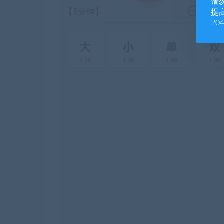
请
提高
20