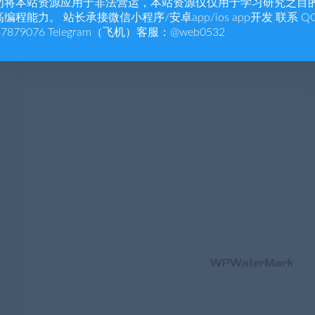
勿将本站资源应用于非法营运，本站资源仅仅用于学习研究之目
编程能力。 站长承接微信小程序/安卓app/ios app开发 联系 Q
47879076 Telegram（飞机）客服：@web0532