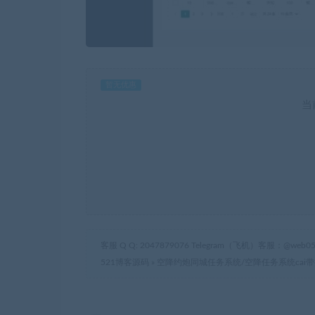
暂无优惠
当
客服 Q Q: 2047879076 Telegram（飞机）客服：@web05
521博客源码
»
空降约炮同城任务系统/空降任务系统cai带控-