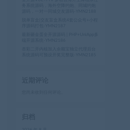
务系统源码，海外空降约炮、同城约炮
源码，一对一同城交友源码-YMN2188
脱单盲盒|交友盲盒系统4套公众号+小程
序源码打包-YMN2187
最新砸金蛋全开源源码 | PHP+UniApp多
端开源系统-YMN2186
杏彩二开内核加入余额宝独立代理后台
系统源码可预设开奖完整版-YMN2185
近期评论
您尚未收到任何评论。
归档
2026 年 8 月