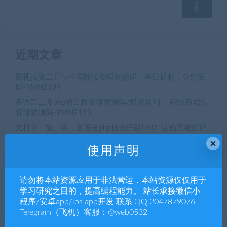
搜
索
近期文章
影视投资二开恒生国际投资理财源码，每日返利，分红源
码-YMN2194
多语言二开php项目投资理财源码/投资返利 、积分商城投
资理财源码-YMN2193
支持中、繁、英、多语言php投资理财USDT认购系统源码 -
YMN2192
×
使用声明
电脑pc+移动双端，微信小程序和公众号H5商家多门店扫
码点餐源码开发， 微信小程序和公众号H5美团代付多端点
餐app源码-YMN2191
请勿将本站资源应用于非法营运，本站资源仅仅用于
初夜视频直播空降/前端uiapp/代理端一体/双端影视app源
学习研究之目的，提高编程能力。 站长承接微信小
码-YMN2190
程序/安卓app/ios app开发 联系 QQ 2047879076
Telegram（飞机）客服：@web0532