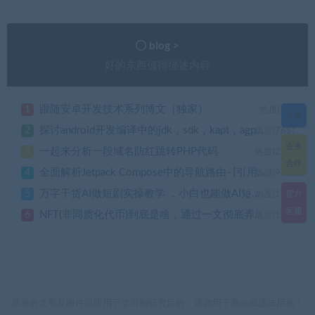
blog >
好的东西值得描述内容
跟随安卓开发技术系列博文（独家）
1
热度(1K)
菜单
探讨android开发编译中的jdk，sdk，kapt，agp，gradle，kotlin，api等版本问题以及如何用新版android studio调试低版本的安卓应用
2
热度(765)
业务
一起来分析一段域名防红跳转PHP代码
3
热度(213)
合作
全面解析Jetpack Compose中的导航路由–[引用大佬川峰之作]
4
热度(943)
万字干货AI做短剧实操教学 ，小白也能做AI短剧（附AI工具清单+提示词）
5
官方
热度(163)
客服
NFT(非同质化代币)到底是啥，通过一文彻底弄明白NTF的秘密世界
6
热度(104)
发布的文章及附件仅限用于学习和研究目的，请勿用于商业或违法用途！