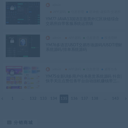
admin
APP源码
信息管理
区块链-虚拟币-交易所
YM77-JAVA13国语言股票外汇区块链综合
交易所自带客服系统运营级
admin
APP源码
信息管理
投资理财
YM76多语言USDT交易市场源码/USDT理财
系统源码/排单系统源码
admin
APP源码
信息管理
威客任务
YM75全新UI多用户任务悬赏系统源码 抖音|
快手关注点赞任务平台自动挂机赚钱带三级
分销
1
…
132
133
134
135
136
137
138
…
143
分销商城