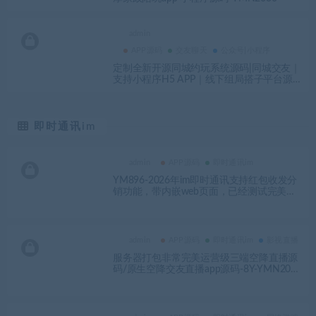
admin
APP源码
交友聊天
公众号|小程序
定制全新开源同城约玩系统源码|同城交友｜
支持小程序H5 APP｜线下组局搭子平台源
码-YMN2060
即时通讯im
admin
APP源码
即时通讯im
YM896-2026年im即时通讯支持红包收发分
销功能，带内嵌web页面，已经测试完美运
行
admin
APP源码
即时通讯im
影视直播
服务器打包非常完美运营级三端空降直播源
码/原生空降交友直播app源码-8Y-YMN200
8