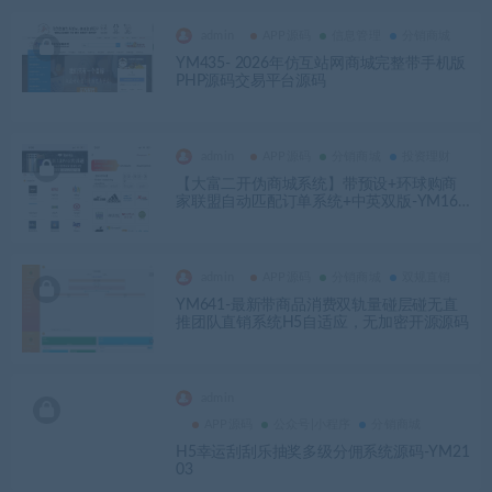
admin
APP源码
信息管理
分销商城
YM435- 2026年仿互站网商城完整带手机版
PHP源码交易平台源码
admin
APP源码
分销商城
投资理财
【大富二开伪商城系统】带预设+环球购商
家联盟自动匹配订单系统+中英双版-YM162
7
admin
APP源码
分销商城
双规直销
YM641-最新带商品消费双轨量碰层碰无直
推团队直销系统H5自适应，无加密开源源码
admin
APP源码
公众号|小程序
分销商城
H5幸运刮刮乐抽奖多级分佣系统源码-YM21
03