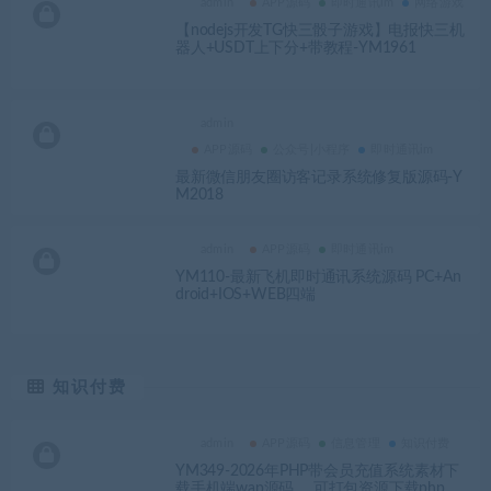
admin
APP源码
即时通讯im
网络游戏
【nodejs开发TG快三骰子游戏】电报快三机
器人+USDT上下分+带教程-YM1961
admin
APP源码
公众号|小程序
即时通讯im
最新微信朋友圈访客记录系统修复版源码-Y
M2018
admin
APP源码
即时通讯im
YM110-最新飞机即时通讯系统源码 PC+An
droid+IOS+WEB四端
知识付费
admin
APP源码
信息管理
知识付费
YM349-2026年PHP带会员充值系统素材下
载手机端wap源码 ，可打包资源下载php门