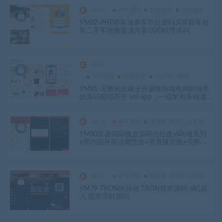
admin
APP源码
信息管理
分类信息
YM82-PHP养车省养车平台源码买卖新车租
车二手车维修装潢共享O2O程序源码
admin
APP源码
信息管理
公众号|小程序
YM81-完整前后端全开源微商城电商购物系
统源码前端基于 uni-app，一端发布多端通
用,已经适配 H5、微信小程序、QQ小程序、
Ios App、Android App
admin
APP源码
区块链-虚拟币-交易所
YM80富盈国际微盘源码点位盘yii高端系列
+国内国外原油期货盘+带直播页面+完整运
营版
admin
APP源码
区块链-虚拟币-交易所
YM79-TRON区块链 TRON投资源码 ai机器
人 投资理财源码