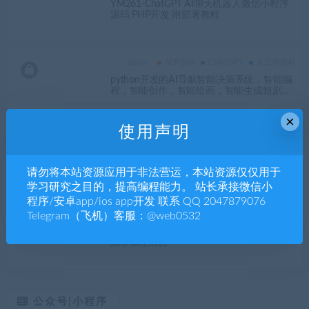
YM261-ChatGPT AI聊天机器人微信小程序
源码 PHP开发 附部署教程
admin
APP源码
CHATGPT
人工智能AI
python开发的AI导航智能决策系统，智能编
程，智能创作，智能绘画，智能生成短剧引
擎平台源码-YM2157
×
使用声明
admin
APP源码
CHATGPT
信息管理
YM374-2026年最新AI源码开源版_chat开源
版_AI翻译_语音图生图
请勿将本站资源应用于非法营运，本站资源仅仅用于
学习研究之目的，提高编程能力。 站长承接微信小
程序/安卓app/ios app开发 联系 QQ 2047879076
admin
APP源码
CHATGPT
Telegram（飞机）客服：@web0532
YM262-ChatGPT3.5智能聊天小程序 Java开
源带管理后台
公众号|小程序