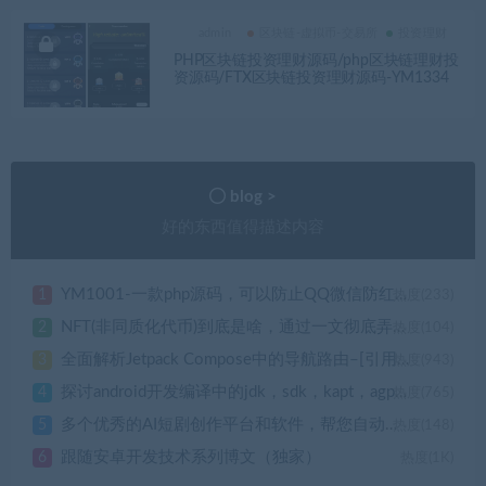
admin
区块链-虚拟币-交易所
投资理财
PHP区块链投资理财源码/php区块链理财投
资源码/FTX区块链投资理财源码-YM1334
blog >
好的东西值得描述内容
YM1001-一款php源码，可以防止QQ微信防红拦截
1
热度(233)
NFT(非同质化代币)到底是啥，通过一文彻底弄明白NTF的秘密世界
2
热度(104)
全面解析Jetpack Compose中的导航路由–[引用大佬川峰之作]
3
热度(943)
探讨android开发编译中的jdk，sdk，kapt，agp，gradle，kotlin，api等版本问题以及如何用新版android studio调试低版本的安卓应用
4
热度(765)
多个优秀的AI短剧创作平台和软件，帮您自动剪辑一键生成视频短片
5
热度(148)
跟随安卓开发技术系列博文（独家）
6
热度(1K)