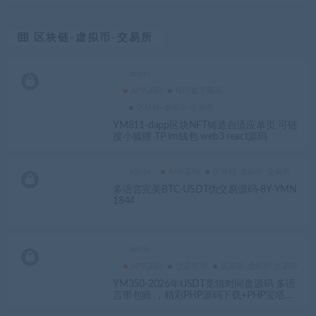
区块链-虚拟币-交易所
admin
APP源码
NTF数字藏品
区块链-虚拟币-交易所
YM811-dapp区块NFT铸造自适应单页 可链
接小狐狸 TP im钱包 web3 react源码
admin
APP源码
区块链-虚拟币-交易所
多语言完美BTC-USDT伪交易源码-8Y-YMN
1844
admin
APP源码
信息管理
区块链-虚拟币-交易所
YM350-2026年USDT竞猜时间盘源码 多语
言带包赔 ，精彩PHP源码下载+PHP宝塔配
置教程