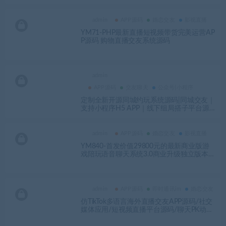
admin
APP源码
婚恋交友
影视直播
YM71-PHP最新直播短视频带货完美运营AP
P源码 购物直播交友系统源码
admin
APP源码
交友聊天
公众号|小程序
定制全新开源同城约玩系统源码|同城交友｜
支持小程序H5 APP｜线下组局搭子平台源
码-YMN2060
admin
APP源码
婚恋交友
影视直播
YM840-首发价值29800元的最新商业版游
戏陪玩语音聊天系统3.0商业升级独立版本源
码
admin
APP源码
即时通讯im
婚恋交友
仿TikTok多语言海外直播交友APP源码/社交
媒体应用/短视频直播平台源码/聊天PK动态
交友-YMN2129