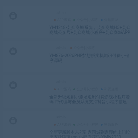
admin
APP源码
公众号|小程序
分销商城
YM1218-芸众商城系统，芸众商城H5+芸众
商城公众号+芸众商城小程序+芸众商城APP
admin
公众号|小程序
YM876-2026PHP梦想贩卖机知识付费小程
序源码
admin
APP源码
公众号|小程序
影视直播
全新升级短剧小剧场追剧付费影视小程序源
码 带代理与会员系统支持抖音小程序搭建-Y
MN2077
admin
APP源码
公众号|小程序
家政服务
全新更新版本东郊到家同城到家预约上门按
摩家政陪玩app 小程序源码-YMN2030