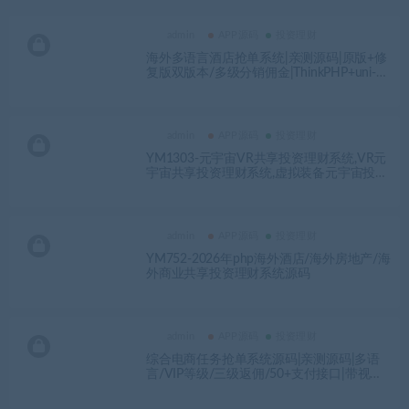
admin
APP源码
投资理财
海外多语言酒店抢单系统|亲测源码|原版+修
复版双版本/多级分销佣金|ThinkPHP+uni-ap
p-YMN2152
admin
APP源码
投资理财
YM1303-元宇宙VR共享投资理财系统,VR元
宇宙共享投资理财系统,虚拟装备元宇宙投资
理财源码、虚拟现实投资理财源码
admin
APP源码
投资理财
YM752-2026年php海外酒店/海外房地产/海
外商业共享投资理财系统源码
admin
APP源码
投资理财
综合电商任务抢单系统源码|亲测源码|多语
言/VIP等级/三级返佣/50+支付接口|带视频
搭建教程-YMN2146