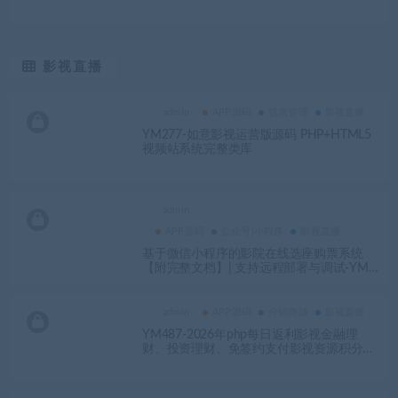
课堂知识付费源码
影视直播
admin
APP源码
信息管理
影视直播
YM277-如意影视运营版源码 PHP+HTML5
视频站系统完整类库
admin
APP源码
公众号|小程序
影视直播
基于微信小程序的影院在线选座购票系统
【附完整文档】| 支持远程部署与调试-YMN
2078
admin
APP源码
分销商城
影视直播
YM487-2026年php每日返利影视金融理
财、投资理财、免签约支付影视资源积分商
城系统