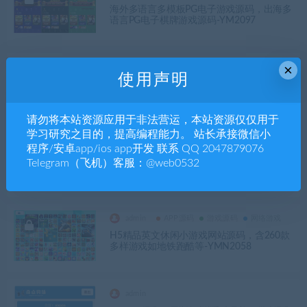
海外多语言多模板PG电子游戏源码，出海多
语言PG电子棋牌游戏源码-YM2097
×
admin
APP源码
棋牌娱乐
游戏源码
使用声明
最新综合娱乐城源码下载｜Laravel + Vue 全
开源｜支持电子游戏、代理系统、聊天室与
活动运营-YM2094
请勿将本站资源应用于非法营运，本站资源仅仅用于
学习研究之目的，提高编程能力。 站长承接微信小
admin
APP源码
棋牌娱乐
游戏源码
程序/安卓app/ios app开发 联系 QQ 2047879076
最新H5撑船三公棋牌游戏完整数据+2个版
Telegram（飞机）客服：@web0532
本-YM2079
admin
APP源码
游戏源码
网络游戏
H5精品英文休闲小游戏网站源码，含260款
多样游戏如地铁跑酷等-YMN2058
admin