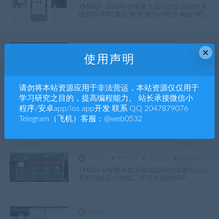
YM433- 2026年仿青藤之恋社交交友软件系
统源码 即时通讯 聊天 微信小程序 App H5
三端通用
admin
APP源码
信息管理
投资理财
×
使用声明
YM431- 2026php自动抢单接单源码
请勿将本站资源应用于非法营运，本站资源仅仅用于
学习研究之目的，提高编程能力。 站长承接微信小
admin
程序/安卓app/ios app开发 联系 QQ 2047879076
APP源码
信息管理
公众号|小程序
Telegram（飞机）客服：@web0532
YM429- 2026马年PHP新版测算系统源码 全
开源修复版 支持易支付带教程
admin
APP源码
信息管理
游戏源码
YM425-php赛马娱乐游戏源码对接微信公众
号积分娱乐小游戏二开可对接到APP
admin