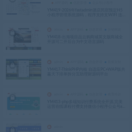
APP源码
信息管理
公众号|小程序
YM419-2026年fastadmin酒店民宿预定H5
小程序管理系统源码，程序支持支WIFI 连
接 / 吐槽 / 周边信息功能民宿酒店预约源码
admin
APP源码
信息管理
分销商城
YM418-出海项目品云购商城英文版商城全
开源可二开后台为中文语言源码
admin
APP源码
信息管理
双规直销
YM417-ThinkPHP内核 自适应PC+WAP版共
赢天下排单拆分互助理财源码平台
admin
APP源码
信息管理
教育培训
YM413-php多端知识付费系统全开源,完美
运营在线课程付费支持微信小程序公众号ap
p
admin